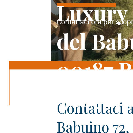
Luxury 
Contattaci ora per scopr
del Bab
00187 
Tel 327
Contattaci 
Babuino 72,