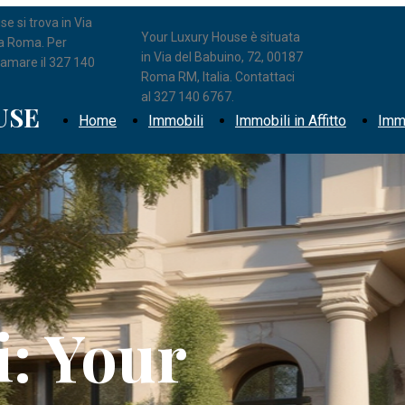
e si trova in Via
Chi siamo
Your Luxury House è situata
 a Roma. Per
in Via del Babuino, 72, 00187
iamare il 327 140
Roma RM, Italia. Contattaci
al 327 140 6767.
USE
Home
Immobili
Immobili in Affitto
Immo
i: Your