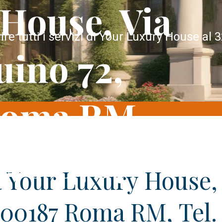
House, Via
ire tutti i servizi di Your Luxury House al 
uino 72,
Roma RM,
 140 6767
a Your Luxury House, 
 00187 Roma RM, Tel. 