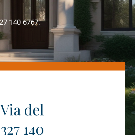
327 140 6767.
Via del
327 140